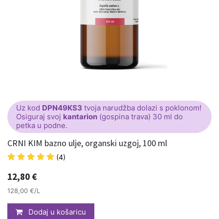
Uz kod
DPN49KS3
tvoja narudžba dolazi s poklonom!
Osiguraj svoj
kantarion
(gospina trava) 30 ml do
petka u podne.
CRNI KIM bazno ulje, organski uzgoj, 100 ml
(4)
12,80
€
128,00 €/L
Dodaj u košaricu