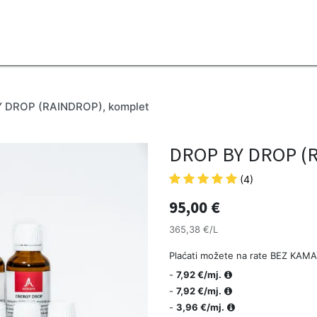
2B
Sezona
Top proizvodi
Blendovi
Eterična ulja
Difuzeri
 DROP (RAINDROP), komplet
DROP BY DROP (R
(4)
95,00
€
365,38 €/L
Plaćati možete na rate BEZ KAMA
-
7,92 €/mj.
-
7,92 €/mj.
-
3,96 €/mj.