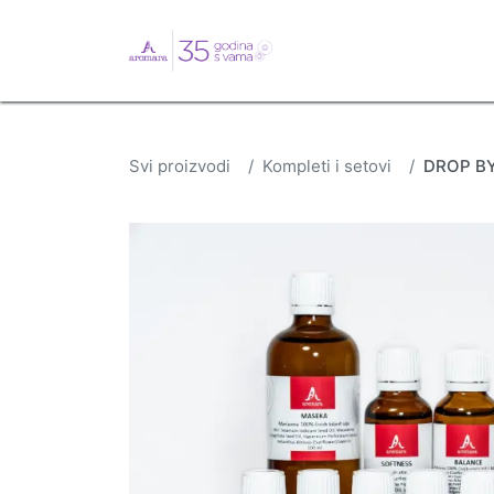
English
Webshop
B
Svi proizvodi
Kompleti i setovi
DROP BY