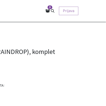
0
Kontakt
Prodajna mjesta
EU-projekti
Prijava
O nama
AINDROP), komplet
TA: