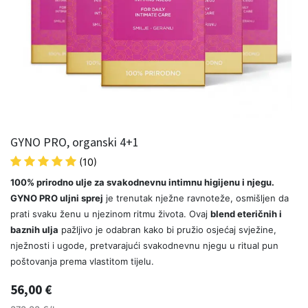
GYNO PRO, organski 4+1
(10)
100% prirodno ulje za svakodnevnu intimnu higijenu i njegu.
GYNO PRO uljni sprej
je trenutak nježne ravnoteže, osmišljen da
prati svaku ženu u njezinom ritmu života. Ovaj
blend eteričnih i
baznih ulja
pažljivo je odabran kako bi pružio osjećaj svježine,
nježnosti i ugode, pretvarajući svakodnevnu njegu u ritual pun
poštovanja prema vlastitom tijelu.
56,00
€