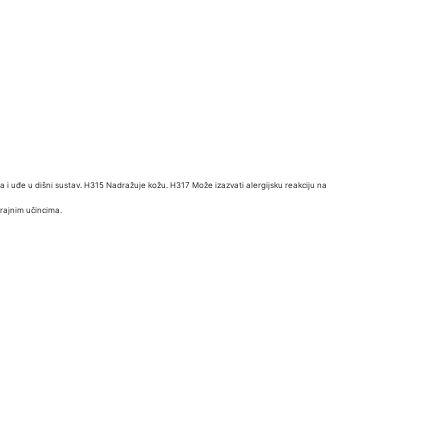
i uđe u dišni sustav. H315 Nadražuje kožu. H317 Može izazvati alergijsku reakciju na
trajnim učincima.