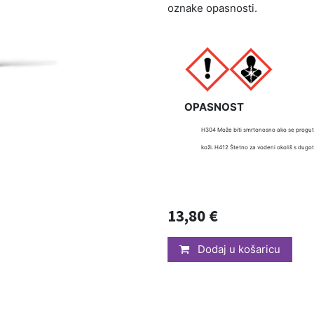
oznake opasnosti.
OPASNOST
H304 Može biti smrtonosno ako se proguta 
koži. H412 Štetno za vodeni okoliš s dugo
13,80
€
Dodaj u košaricu