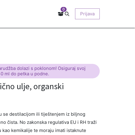
0
Kontakt
Prodajna mjesta
EU-projekti
Prijava
O nama
arudžba dolazi s poklonom! Osiguraj svoj
30 ml do petka u podne.
čno ulje, organski
se destilacijom ili tiještenjem iz biljnog
uno čista. No zakonska regulativa EU i RH traži
ju kao kemikalije te moraju imati istaknute