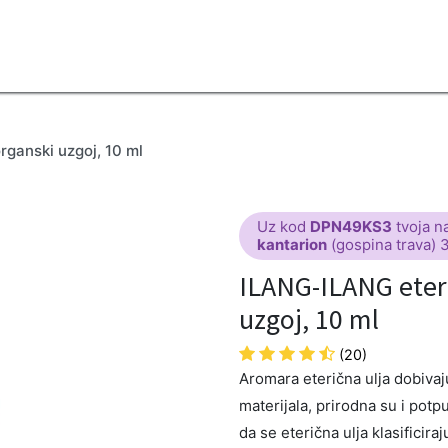
2B
Sezona
Top proizvodi
Blendovi
Eterična ulja
Difuzeri
rganski uzgoj, 10 ml
Uz kod
DPN49KS3
tvoja n
kantarion
(gospina trava) 
ILANG-ILANG eteri
uzgoj, 10 ml
(20)
Aromara eterična ulja dobivaju 
materijala, prirodna su i potp
da se eterična ulja klasificira