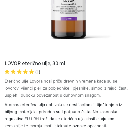
LOVOR eterično ulje, 30 ml
(1)
Eterično ulje Lovora nosi priču drevnih vremena kada su se
lovorovi vijenci pleli za pobjednike i pjesnike, simbolizirajući čast,
uspjeh i duboku povezanost s duhovnom snagom.
Aromara eterična ulja dobivaju se destilacijom ili tiještenjem iz
biljnog materijala, prirodna su i potpuno čista. No zakonska
regulativa EU i RH traži da se eterična ulja klasificiraju kao
kemikalije te moraju imati istaknute oznake opasnosti.