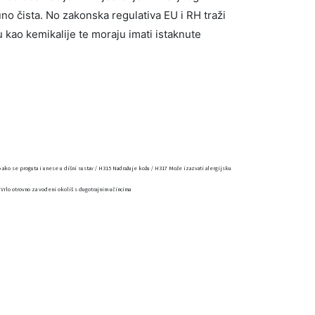
uno čista. No zakonska regulativa EU i RH traži
ju kao kemikalije te moraju imati istaknute
 ako se proguta i unese u dišni sustav / H315 Nadražuje kožu / H317 Može izazvati alergijsku
 Vrlo otrovno za vodeni okoliš s dugotrajnim učincima