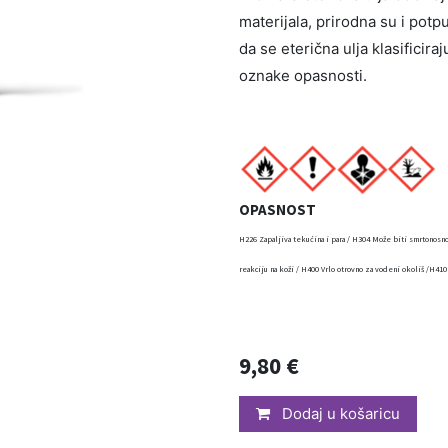
materijala, prirodna su i potp
da se eterična ulja klasificira
oznake opasnosti.
OPASNOST
H226 Zapaljiva tekućina i para / H304 Može biti smrtonosno
reakciju na koži / H400 Vrlo otrovno za vodeni okoliš /H410
9,80
€
Dodaj u košaricu