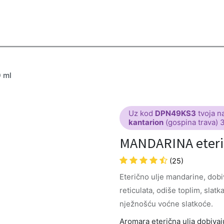
2B
Sezona
Top proizvodi
Blendovi
Eterična ulja
Difuzeri
 ml
Uz kod
DPN49KS3
tvoja n
kantarion
(gospina trava) 
MANDARINA eterič
(25)
Eterično ulje mandarine, dobi
reticulata, odiše toplim, slatk
nježnošću voćne slatkoće.
Aromara eterična ulja dobivaju 