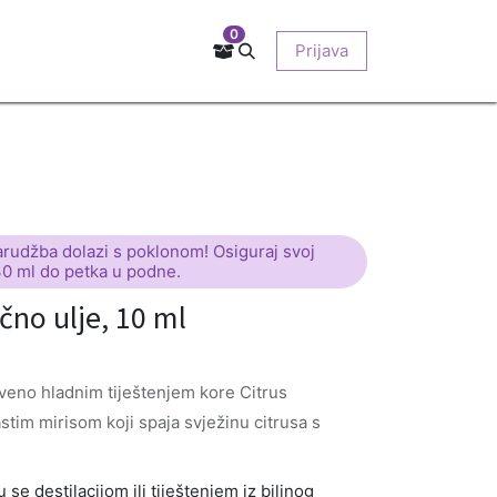
0
Kontakt
Prodajna mjesta
EU-projekti
Prijava
O nama
arudžba dolazi s poklonom! Osiguraj svoj
30 ml do petka u podne.
no ulje, 10 ml
veno hladnim tiještenjem kore Citrus
astim mirisom koji spaja svježinu citrusa s
se destilacijom ili tiještenjem iz biljnog