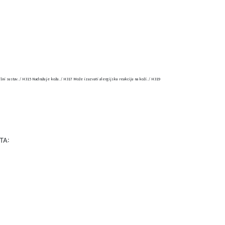
ni sustav. / H315 Nadražuje kožu. / H317 Može izazvati alergijsku reakciju na koži. / H319
TA: