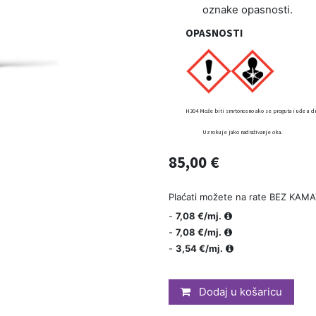
oznake opasnosti.
OPASNOSTI
H304 Može biti smrtonosno ako se proguta i uđe u diš
Uzrokuje jako nadraživanje oka.
85,00
€
Plaćati možete na rate BEZ KAMA
-
7,08 €/mj.
-
7,08 €/mj.
-
3,54 €/mj.
Dodaj u košaricu