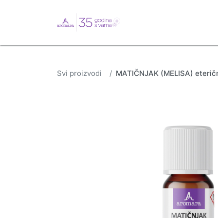
English
Webshop
B
Svi proizvodi
MATIČNJAK (MELISA) eterično