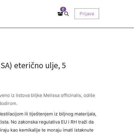
0
Kontakt
Prodajna mjesta
EU-projekti
Prijava
O nama
) eterično ulje, 5
eno iz listova biljke Melissa officinalis, odiše
 dodirom.
stilacijom ili tiještenjem iz biljnog materijala,
ista. No zakonska regulativa EU i RH traži da
ciraju kao kemikalije te moraju imati istaknute