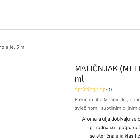
2B
Sezona
Top proizvodi
Blendovi
Eterična ulja
Difuzeri
 ulje, 5 ml
MATIČNJAK (MELISA
ml
(0)
Eterično ulje Matičnjaka, dobiv
svježinom i suptilnim biljnim
Aromara ulja dobivaju se de
prirodna su i potpuno č
se eterična ulja klasifi