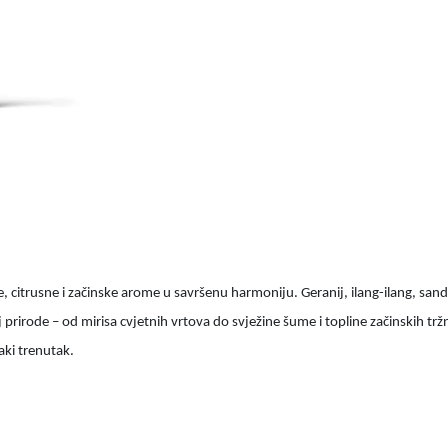
e, citrusne i začinske arome u savršenu harmoniju. Geranij, ilang-ilang, san
jaj prirode – od mirisa cvjetnih vrtova do svježine šume i topline začinskih t
aki trenutak.