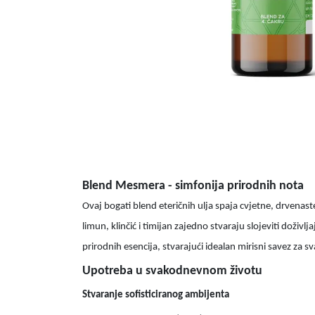
Blend Mesmera - simfonija prirodnih nota
Ovaj bogati blend eteričnih ulja spaja cvjetne, drvenast
limun, klinčić i timijan zajedno stvaraju slojeviti doživl
prirodnih esencija, stvarajući idealan mirisni savez za sv
Upotreba u svakodnevnom životu
Stvaranje sofisticiranog ambijenta