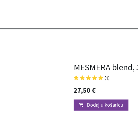
2B
Sezona
Top proizvodi
Blendovi
Eterična ulja
Difuzeri
MESMERA blend, 
(1)
27,50
€
Dodaj u košaricu