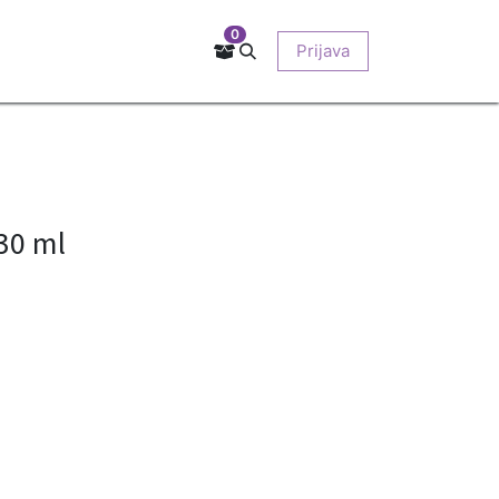
0
Kontakt
Prodajna mjesta
EU-projekti
Prijava
O nama
30 ml