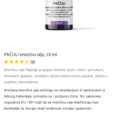
PAČULI eterično ulje, 10 ml
(9)
Eterično ulje Pačulija je poput mirisne veze s tlom i prirodom,
donoseći duboku, zemljanu aromu koja evocira spokoj, dubinu i
suptilnu senzualnost.
Aromara eterična ulja dobivaju se destilacijom ili tiještenjem iz
biljnog materijala, prirodna su i potpuno čista. No zakonska
regulativa EU i RH traži da se eterična ulja klasificiraju kao
kemikalije te moraju imati istaknute oznake opasnosti.