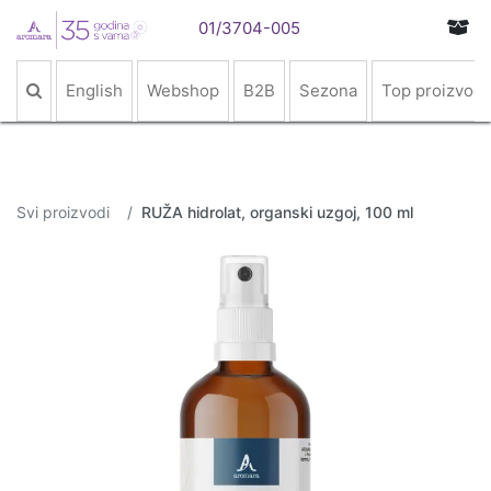
01/3704-005
English
Webshop
B2B
Sezona
Top proizvodi
Svi proizvodi
RUŽA hidrolat, organski uzgoj, 100 ml