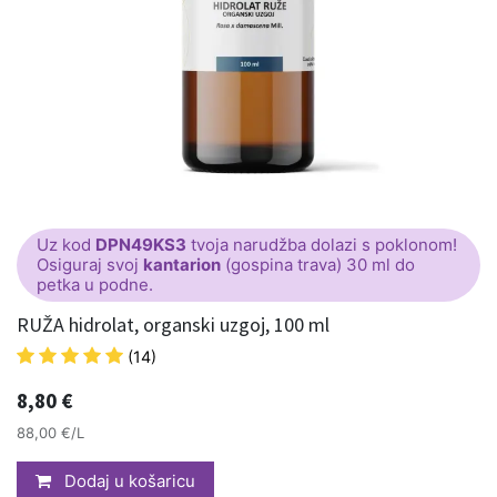
Uz kod
DPN49KS3
tvoja narudžba dolazi s poklonom!
Osiguraj svoj
kantarion
(gospina trava) 30 ml do
petka u podne.
RUŽA hidrolat, organski uzgoj, 100 ml
(14)
8,80
€
88,00 €/L
Dodaj u košaricu