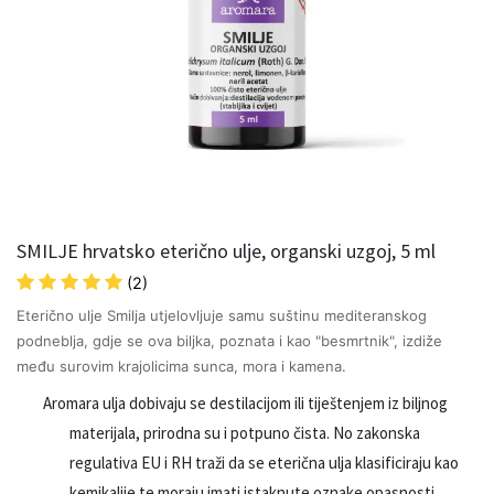
SMILJE hrvatsko eterično ulje, organski uzgoj, 5 ml
(2)
Eterično ulje Smilja utjelovljuje samu suštinu mediteranskog
podneblja, gdje se ova biljka, poznata i kao "besmrtnik", izdiže
među surovim krajolicima sunca, mora i kamena.
Aromara ulja dobivaju se destilacijom ili tiještenjem iz biljnog
materijala, prirodna su i potpuno čista. No zakonska
regulativa EU i RH traži da se eterična ulja klasificiraju kao
kemikalije te moraju imati istaknute oznake opasnosti.