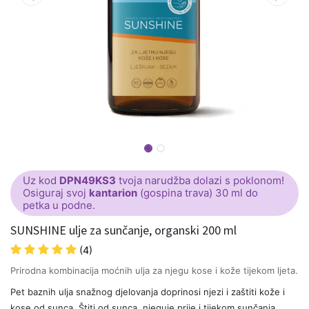
Uz kod
DPN49KS3
tvoja narudžba dolazi s poklonom!
Osiguraj svoj
kantarion
(gospina trava) 30 ml do
petka u podne.
SUNSHINE ulje za sunčanje, organski 200 ml
(4)
Prirodna kombinacija moćnih ulja za njegu kose i kože tijekom ljeta.
Pet baznih ulja snažnog djelovanja doprinosi njezi i zaštiti kože i
kose od sunca. Štiti od sunca, njeguje prije i tijekom sunčanja,