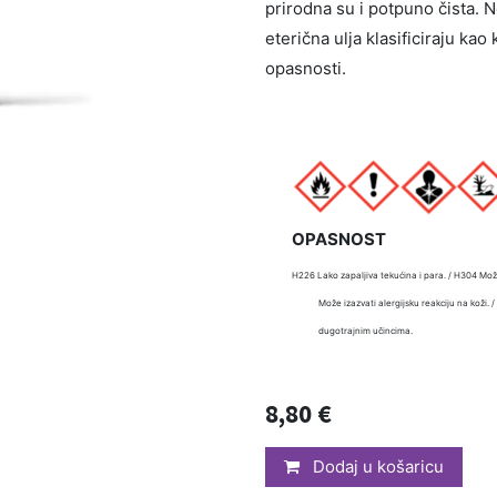
prirodna su i potpuno čista. 
eterična ulja klasificiraju ka
opasnosti.
OPASNOST
H226 Lako zapaljiva tekućina i para. / H304 Mož
Može izazvati alergijsku reakciju na koži.
dugotrajnim učincima.
8,80
€
Dodaj u košaricu