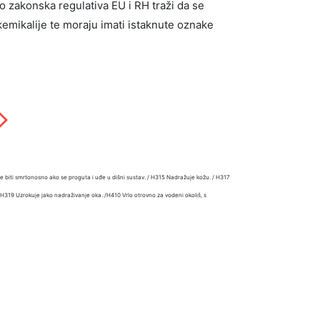
No zakonska regulativa EU i RH traži da se
o kemikalije te moraju imati istaknute oznake
e biti smrtonosno ako se proguta i uđe u dišni sustav. / H315 Nadražuje kožu. / H317
 / H319 Uzrokuje jako nadraživanje oka. /H410 Vrlo otrovno za vodeni okoliš, s