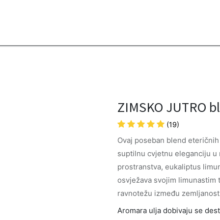
2B
Sezona
Top proizvodi
Blendovi
Eterična ulja
Difuzeri
ZIMSKO JUTRO bl
(19)
Ovaj poseban blend eteričnih 
suptilnu cvjetnu eleganciju u
prostranstva, eukaliptus limun
osvježava svojim limunastim 
ravnotežu između zemljanosti 
Aromara ulja dobivaju se destil