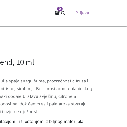
0
Kontakt
Prodajna mjesta
EU-projekti
Prijava
O nama
end, 10 ml
ulja spaja snagu šume, prozračnost citrusa i
 mirisnoj simfoniji. Bor unosi aromu planinskog
ski dodaje blistavu svježinu, citronela
tonovima, dok čempres i palmaroza stvaraju
i cvjetne nježnosti.
acijom ili tiještenjem iz biljnog materijala,