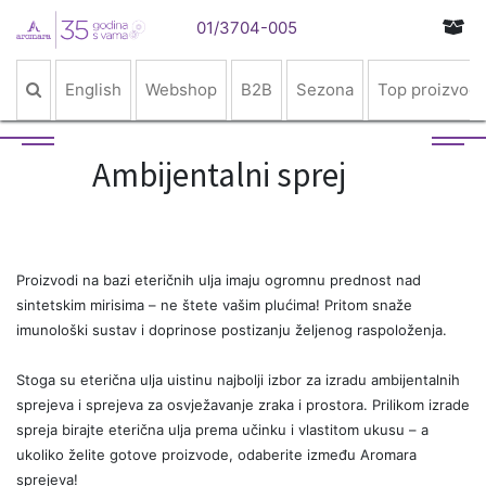
01/3704-005
English
Webshop
B2B
Sezona
Top proizvodi
Ambijentalni sprej
Proizvodi na bazi eteričnih ulja imaju ogromnu prednost nad
sintetskim mirisima – ne štete vašim plućima! Pritom snaže
imunološki sustav i doprinose postizanju željenog raspoloženja.
Stoga su eterična ulja uistinu najbolji izbor za izradu ambijentalnih
sprejeva i sprejeva za osvježavanje zraka i prostora. Prilikom izrade
spreja birajte eterična ulja prema učinku i vlastitom ukusu – a
ukoliko želite gotove proizvode, odaberite između Aromara
sprejeva!