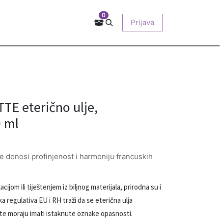
0
Kontakt
Prodajna mjesta
EU-projekti
Prijava
O nama
E eterično ulje,
0 ml
te donosi profinjenost i harmoniju francuskih
cijom ili tiještenjem iz biljnog materijala, prirodna su i
 regulativa EU i RH traži da se eterična ulja
je te moraju imati istaknute oznake opasnosti.