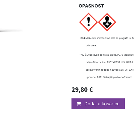
OPASNOST
H304 Može biti smrtonosno ako se proguta i uđe
učincima.
P102 Čuvati izvan dohvata djece. P273 Izbjegavati
oči/zaštitu za lice. P302+P352 U SLUČAJU
zdravstvenih tegoba nazvati CENTAR ZA 
uporabe. P391 Sakupiti proliveno/rasuto.
29,80
€
Dodaj u košaricu