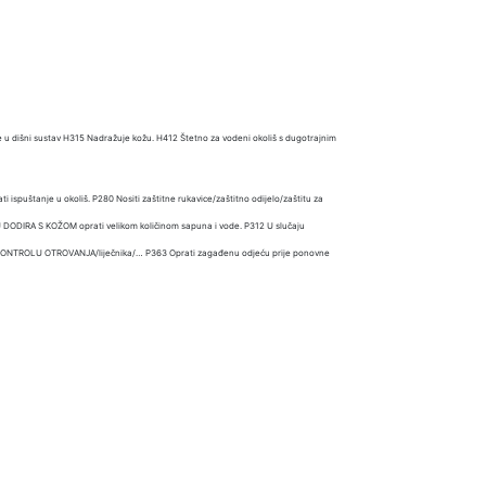
 u dišni sustav H315 Nadražuje kožu. H412 Štetno za vodeni okoliš s dugotrajnim
 ispuštanje u okoliš. P280 Nositi zaštitne rukavice/zaštitno odijelo/zaštitu za
 DODIRA S KOŽOM oprati velikom količinom sapuna i vode. P312 U slučaju
KONTROLU OTROVANJA/liječnika/… P363 Oprati zagađenu odjeću prije ponovne