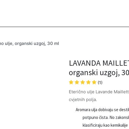
2B
Sezona
Top proizvodi
Blendovi
Eterična ulja
Difuzeri
ulje, organski uzgoj, 30 ml
LAVANDA MAILLETT
organski uzgoj, 3
(1)
Eterično ulje Lavande Maillet
cvjetnih polja.
Aromara ulja dobivaju se destila
potpuno čista. No zakonska
klasificiraju kao kemikali