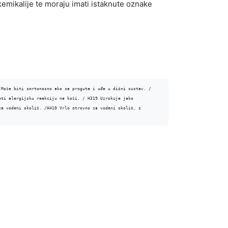
o kemikalije te moraju imati istaknute oznake
 Može biti smrtonosno ako se proguta i uđe u dišni sustav. / 
ti alergijsku reakciju na koži. / H319 Uzrokuje jako 
za vodeni okoliš. /H410 Vrlo otrovno za vodeni okoliš, s 