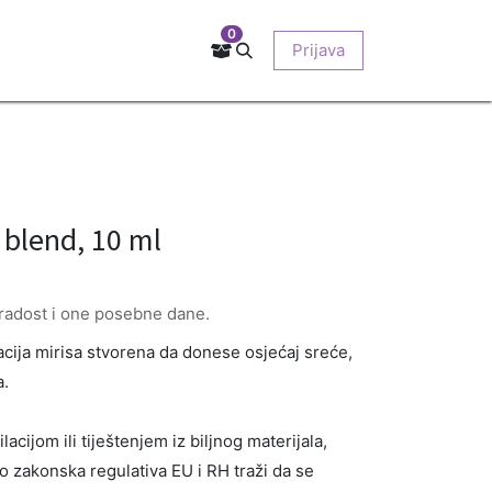
0
Kontakt
Prodajna mjesta
EU-projekti
Prijava
O nama
blend, 10 ml
, radost i one posebne dane.
cija mirisa stvorena da donese osjećaj sreće,
a.
acijom ili tiještenjem iz biljnog materijala,
No zakonska regulativa EU i RH traži da se