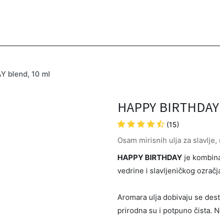
2B
Sezona
Top proizvodi
Blendovi
Eterična ulja
Difuzeri
 blend, 10 ml
HAPPY BIRTHDAY 
(15)
Osam mirisnih ulja za slavlje
HAPPY BIRTHDAY
je kombina
vedrine i slavljeničkog ozračj
Aromara ulja dobivaju se destil
prirodna su i potpuno čista. 