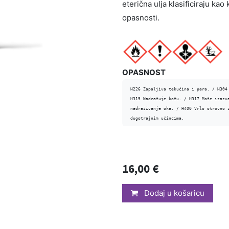
eterična ulja klasificiraju ka
opasnosti.
OPASNOST
H226 Zapaljiva tekućina i para. / H304
H315 Nadražuje kožu. / H317 Može izazva
nadraživanje oka. /​ H400 Vrlo otrovno 
dugotrajnim učincima.
16,00
€
Dodaj u košaricu