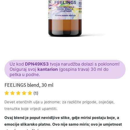
Uz kod
DPN49KS3
tvoja narudžba dolazi s poklonom!
Osiguraj svoj
kantarion
(gospina trava) 30 ml do
petka u podne.
FEELINGS blend, 30 ml
(1)
Devet eteričnih ulja u jednome: za različite prigode, osjećaje,
trenutke koje vrijedi upamtiti.
Ovaj blend je poput nevidljive slike, gdje mirisi postaju boje, a
emocije slikarsko platno. Ovo nije samo miris; ovo je umjetn​ost