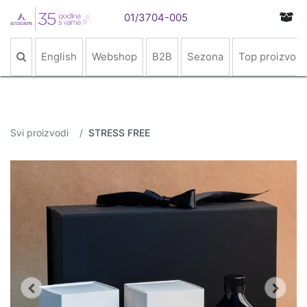
01/3704-005
English
Webshop
B2B
Sezona
Top proizvodi
Svi proizvodi
STRESS FREE