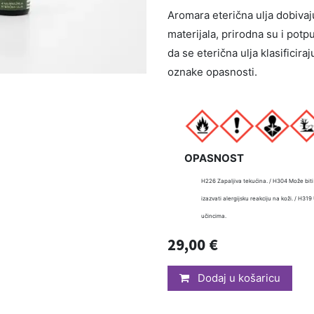
Aromara eterična ulja dobivaju 
materijala, prirodna su i potp
da se eterična ulja klasificira
oznake opasnosti.
OPASNOST
H226 Zapaljiva tekućina. / H304 Može biti
izazvati alergijsku reakciju na koži. / H3
učincima.
29,00
€
Dodaj u košaricu