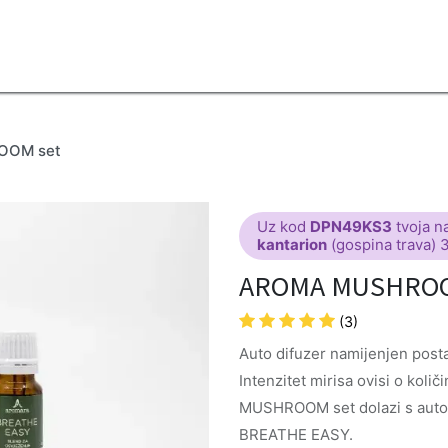
2B
Sezona
Top proizvodi
Blendovi
Eterična ulja
Difuzeri
OOM set
Uz kod
DPN49KS3
tvoja n
kantarion
(gospina trava) 
AROMA MUSHROO
(3)
Auto difuzer namijenjen posta
Intenzitet mirisa ovisi o količ
MUSHROOM set dolazi s auto
BREATHE EASY.