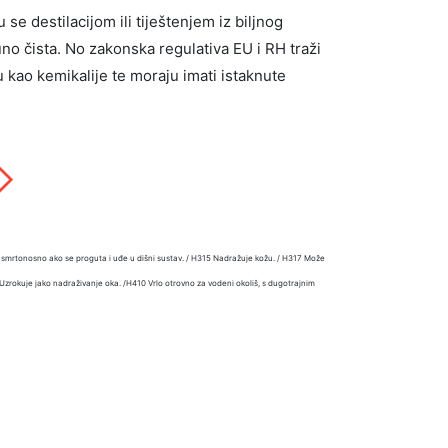
se destilacijom ili tiještenjem iz biljnog
uno čista. No zakonska regulativa EU i RH traži
ju kao kemikalije te moraju imati istaknute
 smrtonosno ako se proguta i uđe u dišni sustav. / H315 Nadražuje kožu. / H317 Može
19 Uzrokuje jako nadraživanje oka. /H410 Vrlo otrovno za vodeni okoliš, s dugotrajnim