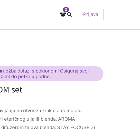
0
Kontakt
Prodajna mjesta
EU-projekti
Prijava
O nama
arudžba dolazi s poklonom! Osiguraj svoj
30 ml do petka u podne.
M set
vljanju na otvor za zrak u automobilu.
ini eteričnog ulja ili blenda. AROMA
 difuzerom te dva blenda: STAY FOCUSED i