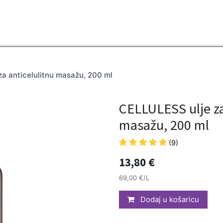
2B
Sezona
Top proizvodi
Blendovi
Eterična ulja
Difuzeri
a anticelulitnu masažu, 200 ml
CELLULESS ulje za
masažu, 200 ml
(9)
13,80
€
69,00 €/L
Dodaj u košaricu