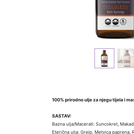
100% prirodno ulje za njegu tijela i m
SASTAV:
Bazna ulja/Macerati: Suncokret, Makada
Eterična ulja: Grejp, Metvica paprena, 