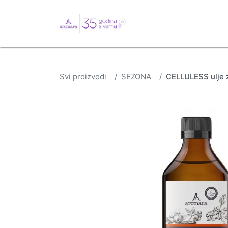
English
Webshop
B
Svi proizvodi
SEZONA
CELLULESS ulje z