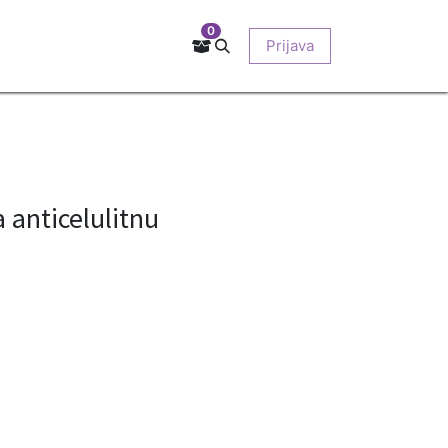
0
Kontakt
Prodajna mjesta
EU-projekti
Prijava
O nama
 anticelulitnu