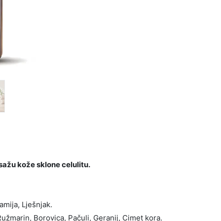
asažu kože sklone celulitu.
mija, Lješnjak.
Ružmarin, Borovica, Pačuli, Geranij, Cimet kora.