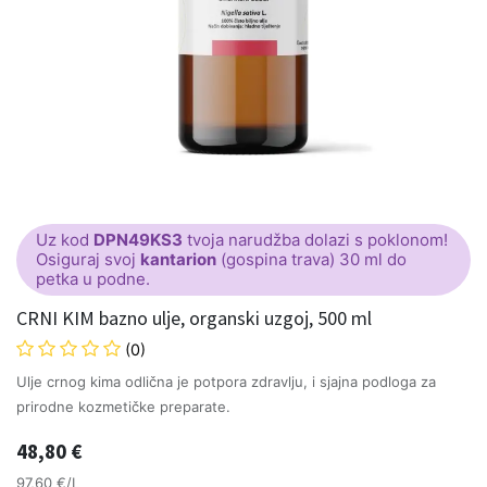
Uz kod
DPN49KS3
tvoja narudžba dolazi s poklonom!
Osiguraj svoj
kantarion
(gospina trava) 30 ml do
petka u podne.
CRNI KIM bazno ulje, organski uzgoj, 500 ml
(0)
Ulje crnog kima odlična je potpora zdravlju, i sjajna podloga za
prirodne kozmetičke preparate.
48,80
€
97,60 €/L