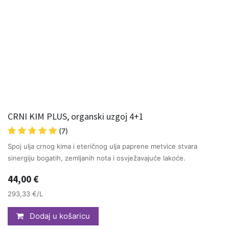
CRNI KIM PLUS, organski uzgoj 4+1
(7)
Spoj ulja crnog kima i eteričnog ulja paprene metvice stvara
sinergiju bogatih, zemljanih nota i osvježavajuće lakoće.
44,00
€
293,33 €/L
Dodaj u košaricu