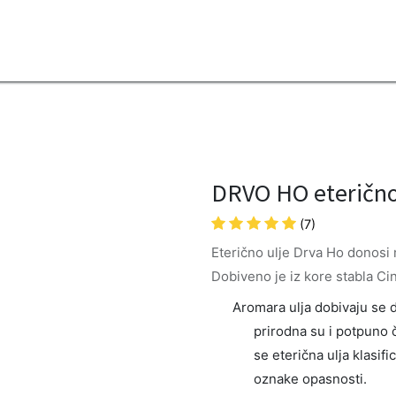
2B
Sezona
Top proizvodi
Blendovi
Eterična ulja
Difuzeri
l
DRVO HO eterično 
(7)
Eterično ulje Drva Ho donosi 
Dobiveno je iz kore stabla 
Aromara ulja dobivaju se de
prirodna su i potpuno č
se eterična ulja klasifi
oznake opasnosti.