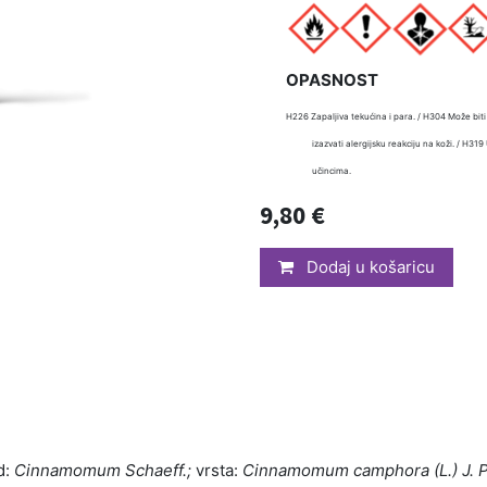
OPASNOST
H226 Zapaljiva tekućina i para. / H304 Može bit
izazvati alergijsku reakciju na koži. / H3
učincima.
9,80
€
Dodaj u košaricu
d:
Cinnamomum Schaeff.;
vrsta:
Cinnamomum camphora (L.) J. 