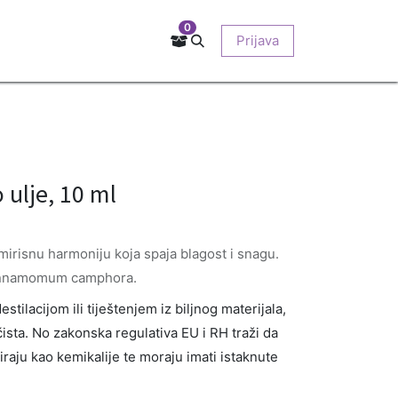
0
Kontakt
Prodajna mjesta
EU-projekti
Prijava
O nama
ulje, 10 ml
mirisnu harmoniju koja spaja blagost i snagu.
Cinnamomum camphora.
stilacijom ili tiještenjem iz biljnog materijala,
ista. No zakonska regulativa EU i RH traži da
ciraju kao kemikalije te moraju imati istaknute