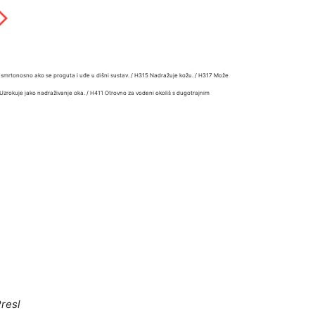
i smrtonosno ako se proguta i uđe u dišni sustav. / H315 Nadražuje kožu. / H317 Može
19 Uzrokuje jako nadraživanje oka. / H411 Otrovno za vodeni okoliš s dugotrajnim
Presl