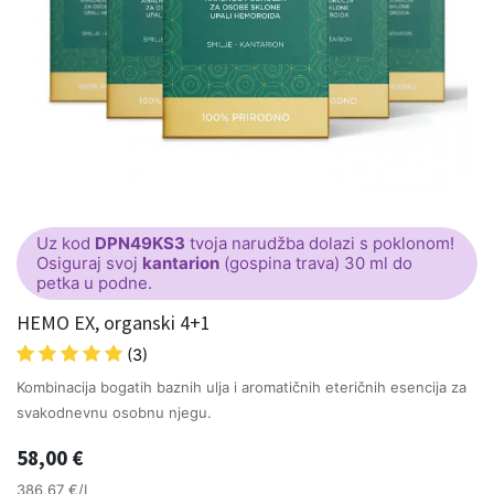
Uz kod
DPN49KS3
tvoja narudžba dolazi s poklonom!
Osiguraj svoj
kantarion
(gospina trava) 30 ml do
petka u podne.
HEMO EX, organski 4+1
(3)
Kombinacija bogatih baznih ulja i aromatičnih eteričnih esencija za
svakodnevnu osobnu njegu.
58,00
€
386,67 €/L