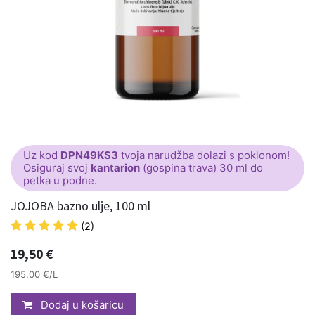
Uz kod
DPN49KS3
tvoja narudžba dolazi s poklonom!
Osiguraj svoj
kantarion
(gospina trava) 30 ml do
petka u podne.
JOJOBA bazno ulje, 100 ml
(2)
19,50
€
195,00 €/L
Dodaj u košaricu