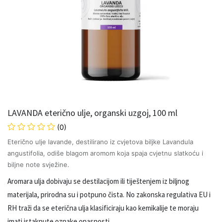
LAVANDA eterično ulje, organski uzgoj, 100 ml
(0)
Eterično ulje lavande, destilirano iz cvjetova biljke Lavandula
angustifolia, odiše blagom aromom koja spaja cvjetnu slatkoću i
biljne note svježine.
Aromara ulja dobivaju se destilacijom ili tiještenjem iz biljnog
materijala, prirodna su i potpuno čista. No zakonska regulativa EU i
RH traži da se eterična ulja klasificiraju kao kemikalije te moraju
imati istaknute oznake opasnosti.