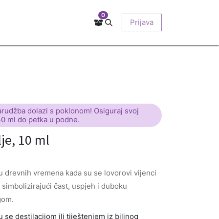
0
Kontakt
Prodajna mjesta
EU-projekti
Prijava
O nama
arudžba dolazi s poklonom! Osiguraj svoj
30 ml do petka u podne.
je, 10 ml
ču drevnih vremena kada su se lovorovi vijenci
, simbolizirajući čast, uspjeh i duboku
gom.
se destilacijom ili tiještenjem iz biljnog