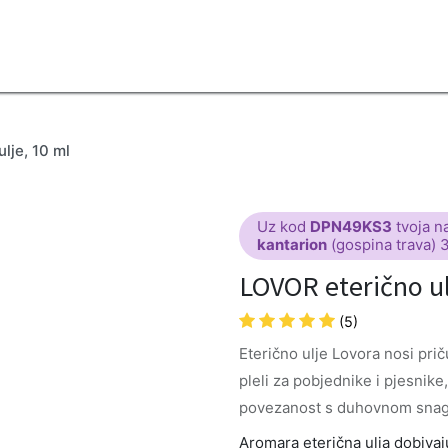
2B
Sezona
Top proizvodi
Blendovi
Eterična ulja
Difuzeri
lje, 10 ml
Uz kod
DPN49KS3
tvoja n
kantarion
(gospina trava) 
LOVOR eterično ul
(5)
Eterično ulje Lovora nosi pri
pleli za pobjednike i pjesnike
povezanost s duhovnom sna
Aromara eterična ulja dobivaju 