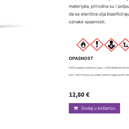
materijala, prirodna su i potp
da se eterična ulja klasificira
oznake opasnosti.
OPASNOST
H226 Zapaljiva tekućina i para. / H304 Može biti smrto
koži. / H411 Otrovno za vodeni okoliš s dugotrajnim uč
12,80
€
Dodaj u košaricu