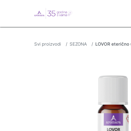
English
Webshop
B
Svi proizvodi
SEZONA
LOVOR eterično u