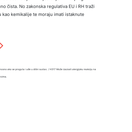
uno čista. No zakonska regulativa EU i RH traži
ju kao kemikalije te moraju imati istaknute
nosno ako se proguta i uđe u dišni sustav. / H317 Može izazvati alergijsku reakciju na
incima.