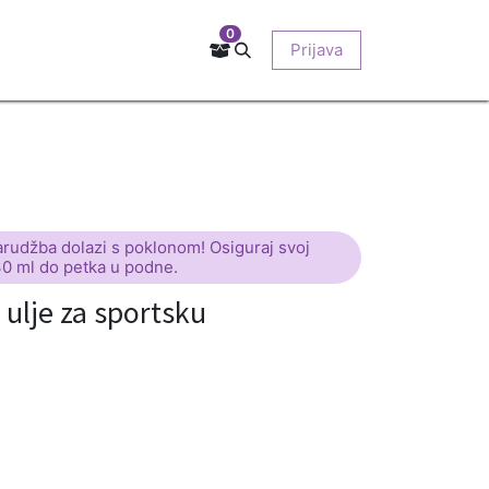
0
Kontakt
Prodajna mjesta
EU-projekti
Prijava
O nama
arudžba dolazi s poklonom! Osiguraj svoj
30 ml do petka u podne.
lje za sportsku