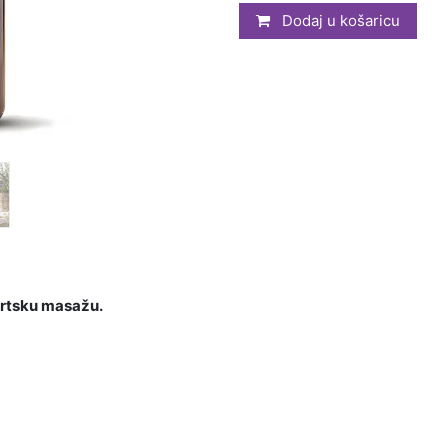
Dodaj u košaricu
portsku masažu.