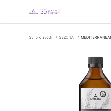
English
Webshop
B
Svi proizvodi
SEZONA
MEDITERRANEAN u