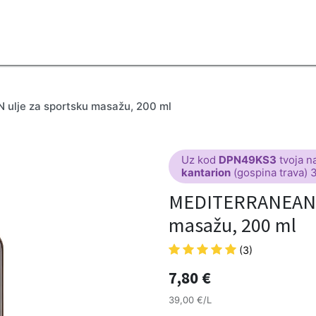
2B
Sezona
Top proizvodi
Blendovi
Eterična ulja
Difuzeri
lje za sportsku masažu, 200 ml
Uz kod
DPN49KS3
tvoja n
kantarion
(gospina trava) 
MEDITERRANEAN u
masažu, 200 ml
(3)
7,80
€
39,00 €/L