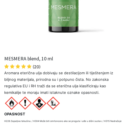
MESMERA blend, 10 ml
(20)
Aromara eterična ulja dobivaju se destilacijom ili tiještenjem iz
biljnog materijala, prirodna su i potpuno čista. No zakonska
regulativa EU i RH traži da se eterična ulja klasificiraju kao
kemikalije te moraju imati istaknute oznake opasnosti.
OPASNOST
H226 Zapaljiva tekućina. / H304 Može biti smrtonosno ako se proguta i uđe u dišni sustav. / H315 Nadražuje