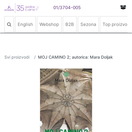
01/3704-005
English
Webshop
B2B
Sezona
Top proizvodi
Svi proizvodi
MOJ CAMINO 2; autorica: Mara Doljak