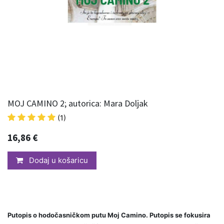
MOJ CAMINO 2; autorica: Mara Doljak
(1)
16,86
€
Dodaj u košaricu
Putopis o hodočasničkom putu Moj Camino. Putopis se fokusira