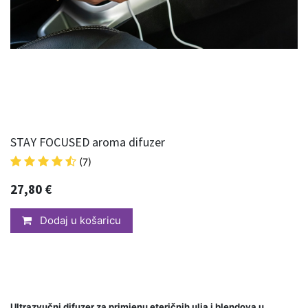
STAY FOCUSED aroma difuzer
(7)
27,80
€
Dodaj u košaricu
Ultrazvučni difuzer za primjenu eteričnih ulja i blendova u