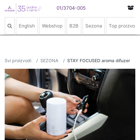
01/3704-005
English
Webshop
B2B
Sezona
Top proizvodi
Svi proizvodi
SEZONA
STAY FOCUSED aroma difuzer