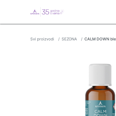
English
Webshop
B
Svi proizvodi
SEZONA
CALM DOWN blen