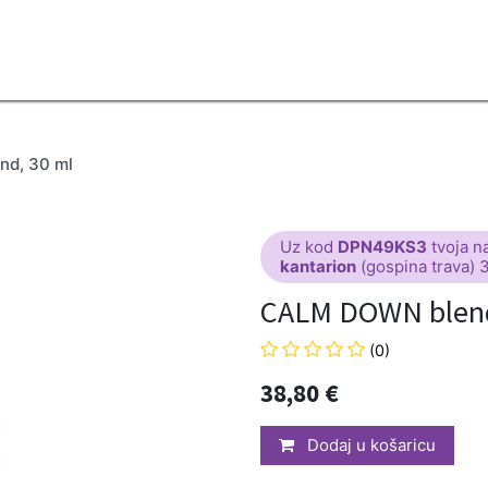
2B
Sezona
Top proizvodi
Blendovi
Eterična ulja
Difuzeri
d, 30 ml
Uz kod
DPN49KS3
tvoja n
kantarion
(gospina trava) 
CALM DOWN blend
(0)
38,80
€
Dodaj u košaricu