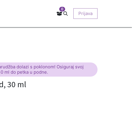
0
Kontakt
Prodajna mjesta
EU-projekti
Prijava
O nama
arudžba dolazi s poklonom! Osiguraj svoj
30 ml do petka u podne.
, 30 ml