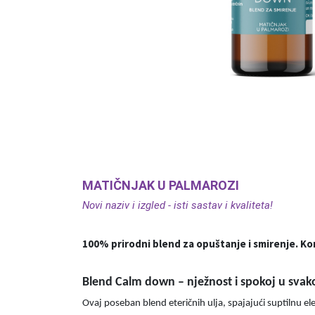
MATIČNJAK U PALMAROZI
Novi naziv i izgled - isti sastav i kvaliteta!
100% prirodni blend za opuštanje i smirenje. Kom
Blend Calm down – nježnost i spokoj u svako
Ovaj poseban blend eteričnih ulja, spajajući suptilnu 