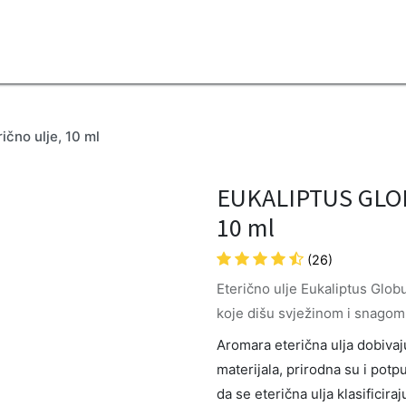
2B
Sezona
Top proizvodi
Blendovi
Eterična ulja
Difuzeri
no ulje, 10 ml
EUKALIPTUS GLOB
10 ml
(26)
Eterično ulje Eukaliptus Glob
koje dišu svježinom i snagom
Aromara eterična ulja dobivaju 
materijala, prirodna su i potp
da se eterična ulja klasificira