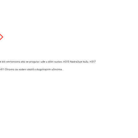
e biti smrtonosno ako se proguta i uđe u dišni sustav. H315 Nadražuje kožu. H317
 H411 Otrovno za vodeni okoliš s dugotrajnim učincima.