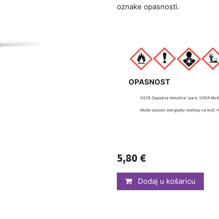
oznake opasnosti.
OPASNOST
H226 Zapaljiva tekućina i para. H304 Mož
Može izazvati alergijsku reakciju na koži.
5,80
€
Dodaj u košaricu