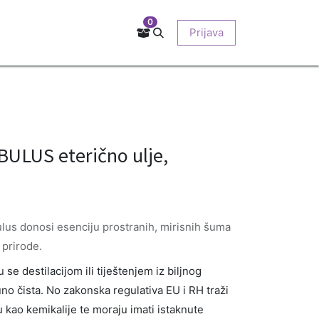
0
Kontakt
Prodajna mjesta
EU-projekti
Prijava
O nama
ULUS eterično ulje,
ulus donosi esenciju prostranih, mirisnih šuma
 prirode.
se destilacijom ili tiještenjem iz biljnog
uno čista. No zakonska regulativa EU i RH traži
ju kao kemikalije te moraju imati istaknute