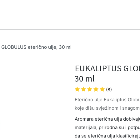
2B
Sezona
Top proizvodi
Blendovi
Eterična ulja
Difuzeri
GLOBULUS eterično ulje, 30 ml
EUKALIPTUS GLOB
30 ml
(8)
Eterično ulje Eukaliptus Glob
koje dišu svježinom i snagom
Aromara eterična ulja dobivaju 
materijala, prirodna su i potp
da se eterična ulja klasificira