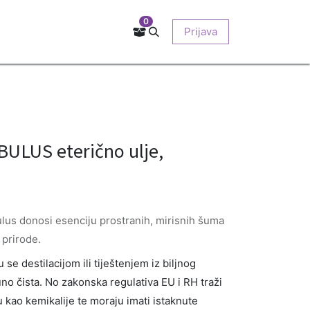
0
Kontakt
Prodajna mjesta
EU-projekti
Prijava
O nama
ULUS eterično ulje,
ulus donosi esenciju prostranih, mirisnih šuma
 prirode.
se destilacijom ili tiještenjem iz biljnog
uno čista. No zakonska regulativa EU i RH traži
ju kao kemikalije te moraju imati istaknute