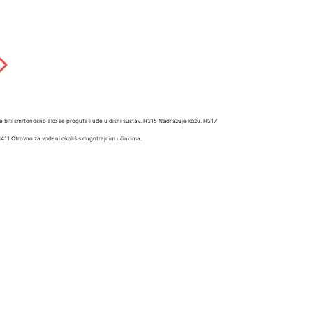
e biti smrtonosno ako se proguta i uđe u dišni sustav. H315 Nadražuje kožu. H317
 H411 Otrovno za vodeni okoliš s dugotrajnim učincima.