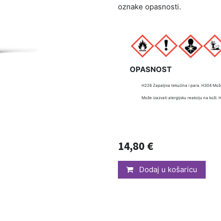
oznake opasnosti.
OPASNOST
H226 Zapaljiva tekućina i para. H304 Mož
Može izazvati alergijsku reakciju na koži.
14,80
€
Dodaj u košaricu