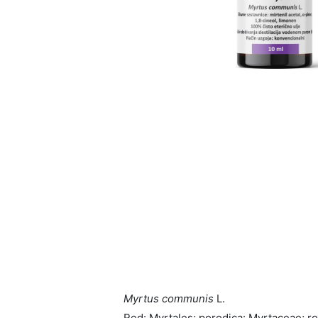
Myrtus communis
L.
Red: Myrtales; porodica: Myrtaceae; r