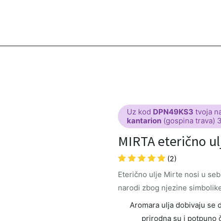
2B
Sezona
Top proizvodi
Blendovi
Eterična ulja
Difuzeri
Uz kod
DPN49KS3
tvoja n
kantarion
(gospina trava) 
MIRTA eterično ul
(2)
Eterično ulje Mirte nosi u sebi
narodi zbog njezine simbolike
Aromara ulja dobivaju se de
prirodna su i potpuno č