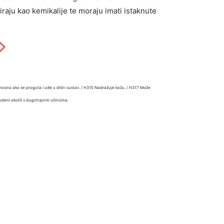
ciraju kao kemikalije te moraju imati istaknute
onosno ako se proguta i uđe u dišni sustav. / H315 Nadražuje kožu. / H317 Može
vodeni okoliš s dugotrajnim učincima.