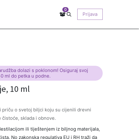
0
Kontakt
Prodajna mjesta
EU-projekti
Prijava
O nama
arudžba dolazi s poklonom! Osiguraj svoj
30 ml do petka u podne.
je, 10 ml
 priču o svetoj biljci koju su cijenili drevni
 čistoće, sklada i obnove.
stilacijom ili tiještenjem iz biljnog materijala,
ista. No zakonska regulativa EU i RH traži da