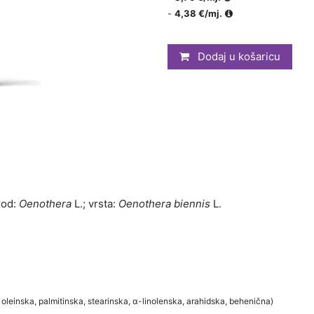
-
4,38 €/mj.
Dodaj u košaricu
rod:
Oenothera
L.; vrsta:
Oenothera biennis
L.
oleinska, palmitinska, stearinska, α-linolenska, arahidska, behenična)