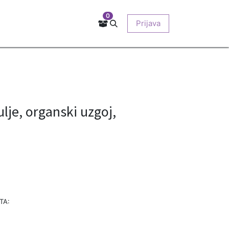
0
Kontakt
Prodajna mjesta
EU-projekti
Prijava
O nama
je, organski uzgoj,
TA: