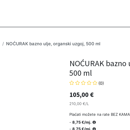
2B
Sezona
Top proizvodi
Blendovi
Eterična ulja
Difuzeri
NOĆURAK bazno ulje, organski uzgoj, 500 ml
NOĆURAK bazno ul
500 ml
(0)
105,00
€
210,00 €/L
Plaćati možete na rate BEZ KAMA
-
8,75 €/mj.
-
8,75 €/mj.