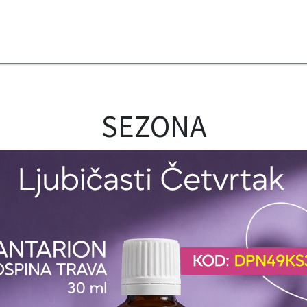
2B
Sezona
Top proizvodi
Blendovi
Eterična ulja
Difuzeri
SEZONA