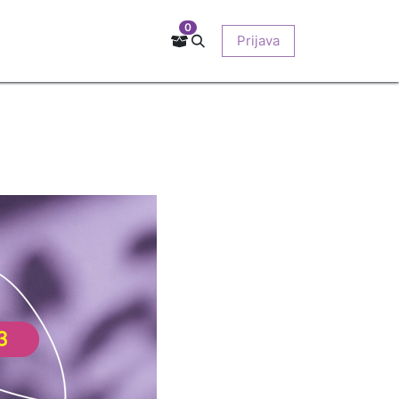
0
Kontakt
Prodajna mjesta
EU-projekti
Prijava
O nama